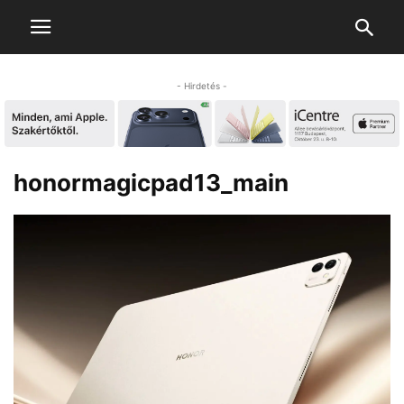
- Hirdetés -
honormagicpad13_main