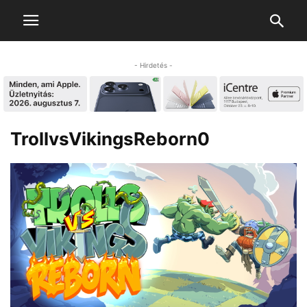
- Hirdetés -
TrollvsVikingsReborn0