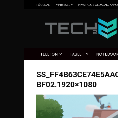
FŐOLDAL
IMPRESSZUM
HIVATALOS OLDALAK, KAPC
Tech2.hu
TELEFON
TABLET
NOTEBOO
SS_FF4B63CE74E5AA
BF02.1920×1080