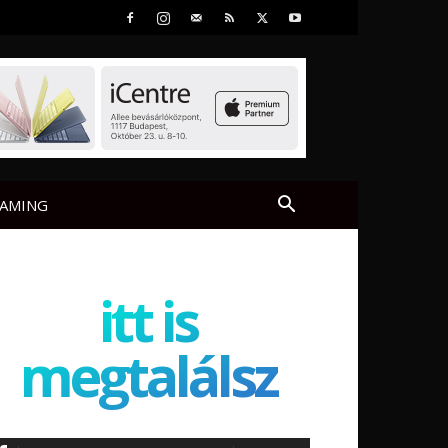
AMING
itt is
megtalálsz