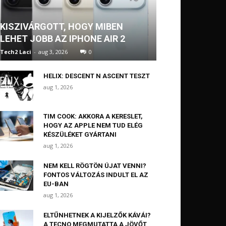
KISZIVÁRGOTT, HOGY MIBEN
LEHET JOBB AZ IPHONE AIR 2
Tech2 Laci
-
aug 3, 2026
0
HELIX: DESCENT N ASCENT TESZT
aug 1, 2026
TIM COOK: AKKORA A KERESLET,
HOGY AZ APPLE NEM TUD ELÉG
KÉSZÜLÉKET GYÁRTANI
aug 1, 2026
NEM KELL RÖGTÖN ÚJAT VENNI?
FONTOS VÁLTOZÁS INDULT EL AZ
EU-BAN
aug 1, 2026
ELTŰNHETNEK A KIJELZŐK KÁVÁI?
A TECNO MEGMUTATTA A JÖVŐT