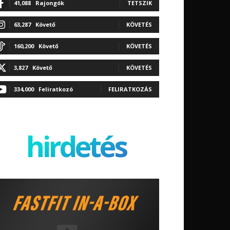
41,088
Rajongók
TETSZIK
63,287
Követő
KÖVETÉS
160,200
Követő
KÖVETÉS
3,827
Követő
KÖVETÉS
334,000
Feliratkozó
FELIRATKOZÁS
hirdetés