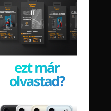
ezt már
olvastad?