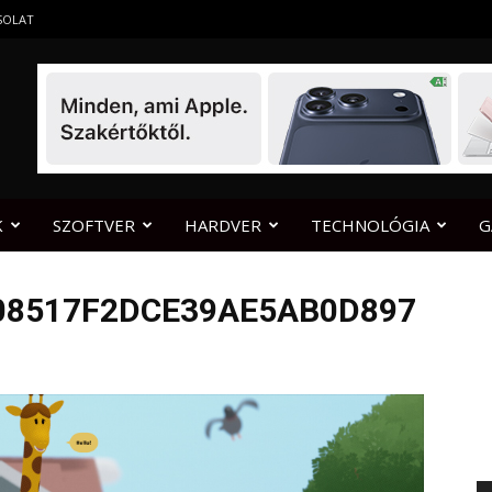
SOLAT
K
SZOFTVER
HARDVER
TECHNOLÓGIA
G
08517F2DCE39AE5AB0D897