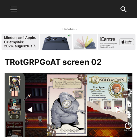
- Hirdetés -
TRotGRPGoAT screen 02