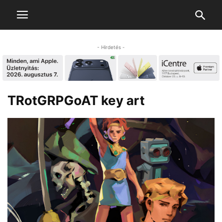
- Hirdetés -
TRotGRPGoAT key art