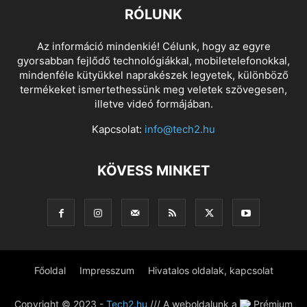
RÓLUNK
Az információ mindenkié! Célunk, hogy az egyre
gyorsabban fejlődő technológiákkal, mobiletelefonokkal,
mindenféle kütyükkel naprakészek legyetek, különböző
termékeket ismertethessünk meg veletek szövegesen,
illetve videó formájában.
Kapcsolat:
info@tech2.hu
KÖVESS MINKET
Főoldal
Impresszum
Hivatalos oldalak, kapcsolat
Copyright © 2023 -
Tech2.hu
/// A weboldalunk a
Prémium