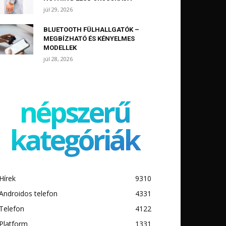
júl 29, 2026
BLUETOOTH FÜLHALLGATÓK –
MEGBÍZHATÓ ÉS KÉNYELMES
MODELLEK
júl 28, 2026
népszerű
kategóriák
Hírek
9310
Androidos telefon
4331
Telefon
4122
Platform
1331