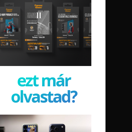
ezt már
olvastad?