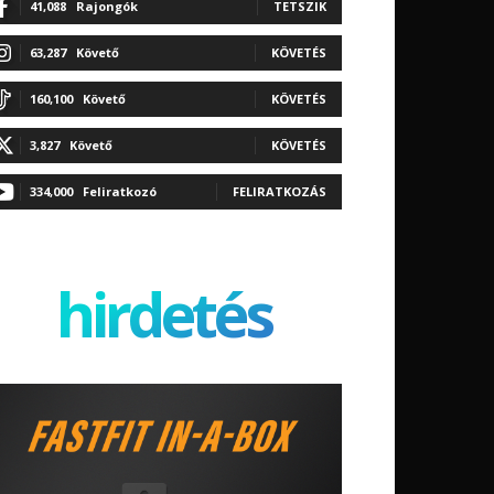
41,088
Rajongók
TETSZIK
63,287
Követő
KÖVETÉS
160,100
Követő
KÖVETÉS
3,827
Követő
KÖVETÉS
334,000
Feliratkozó
FELIRATKOZÁS
hirdetés