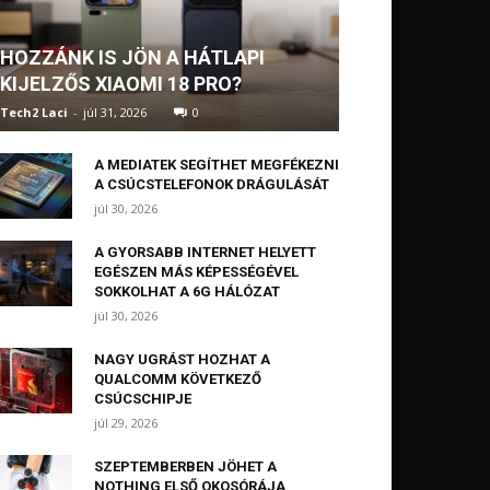
HOZZÁNK IS JÖN A HÁTLAPI
KIJELZŐS XIAOMI 18 PRO?
Tech2 Laci
-
júl 31, 2026
0
A MEDIATEK SEGÍTHET MEGFÉKEZNI
A CSÚCSTELEFONOK DRÁGULÁSÁT
júl 30, 2026
A GYORSABB INTERNET HELYETT
EGÉSZEN MÁS KÉPESSÉGÉVEL
SOKKOLHAT A 6G HÁLÓZAT
júl 30, 2026
NAGY UGRÁST HOZHAT A
QUALCOMM KÖVETKEZŐ
CSÚCSCHIPJE
júl 29, 2026
SZEPTEMBERBEN JÖHET A
NOTHING ELSŐ OKOSÓRÁJA