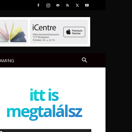
AMING
itt is
megtalálsz