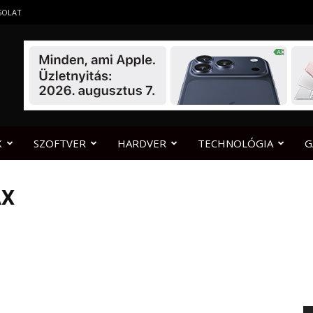
SOLAT
K
SZOFTVER
HARDVER
TECHNOLÓGIA
G
AX