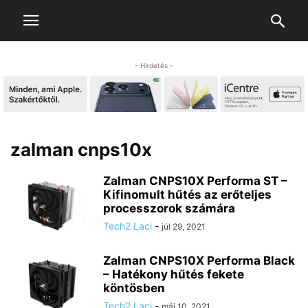
- Hirdetés -
zalman cnps10x
Zalman CNPS10X Performa ST –
Kifinomult hűtés az erőteljes
processzorok számára
Tech2 Laci
-
júl 29, 2021
Zalman CNPS10X Performa Black
– Hatékony hűtés fekete
köntösben
Tech2 Laci
-
máj 10, 2021