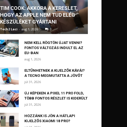
TIM COOK: AKKORA A KERESLET,
HOGY AZ APPLE NEM TUD ELÉG
KÉSZÜLÉKET GYÁRTANI
Tech2 Laci
-
aug 1, 2026
0
NEM KELL RÖGTÖN ÚJAT VENNI?
FONTOS VÁLTOZÁS INDULT EL AZ
EU-BAN
aug 1, 2026
ELTŰNHETNEK A KIJELZŐK KÁVÁI?
A TECNO MEGMUTATTA A JÖVŐT
júl 31, 2026
ÚJ KÉPEKEN A PIXEL 11 PRO FOLD,
TÖBB FONTOS RÉSZLET IS KIDERÜLT
júl 31, 2026
HOZZÁNK IS JÖN A HÁTLAPI
KIJELZŐS XIAOMI 18 PRO?