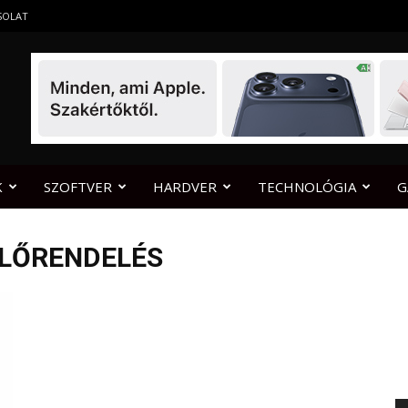
SOLAT
K
SZOFTVER
HARDVER
TECHNOLÓGIA
G
ELŐRENDELÉS