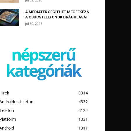
júl 31, 2026
A MEDIATEK SEGÍTHET MEGFÉKEZNI
A CSÚCSTELEFONOK DRÁGULÁSÁT
júl 30, 2026
népszerű
kategóriák
Hírek
9314
Androidos telefon
4332
Telefon
4122
Platform
1331
Android
1311