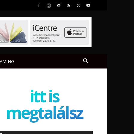
AMING
itt is
megtalálsz