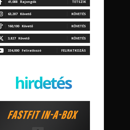
41,088
Rajongók
TETSZIK
63,287
Követő
KÖVETÉS
160,100
Követő
KÖVETÉS
3,827
Követő
KÖVETÉS
334,000
Feliratkozó
FELIRATKOZÁS
hirdetés