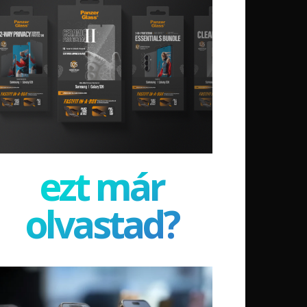
ezt már
olvastad?