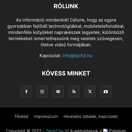
RÓLUNK
Az információ mindenkié! Célunk, hogy az egyre
gyorsabban fejlődő technológiákkal, mobiletelefonokkal,
mindenféle kütyükkel naprakészek legyetek, különböző
termékeket ismertethessünk meg veletek szövegesen,
illetve videó formájában.
Kapcsolat:
info@tech2.hu
KÖVESS MINKET
Főoldal
Impresszum
Hivatalos oldalak, kapcsolat
Copyright © 2023 -
Tech2.hu
/// A weboldalunk a
Prémium