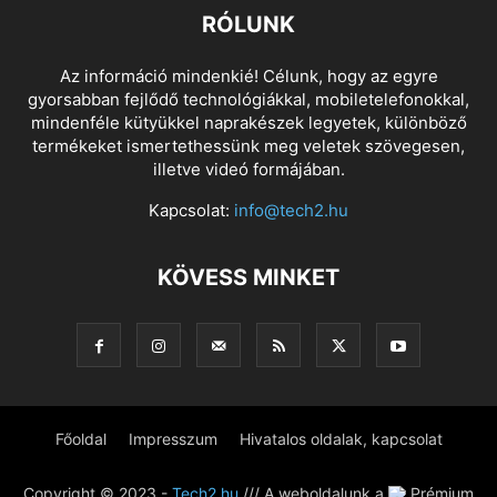
RÓLUNK
Az információ mindenkié! Célunk, hogy az egyre
gyorsabban fejlődő technológiákkal, mobiletelefonokkal,
mindenféle kütyükkel naprakészek legyetek, különböző
termékeket ismertethessünk meg veletek szövegesen,
illetve videó formájában.
Kapcsolat:
info@tech2.hu
KÖVESS MINKET
Főoldal
Impresszum
Hivatalos oldalak, kapcsolat
Copyright © 2023 -
Tech2.hu
/// A weboldalunk a
Prémium