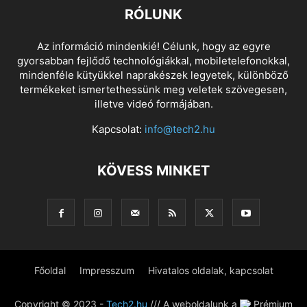
RÓLUNK
Az információ mindenkié! Célunk, hogy az egyre
gyorsabban fejlődő technológiákkal, mobiletelefonokkal,
mindenféle kütyükkel naprakészek legyetek, különböző
termékeket ismertethessünk meg veletek szövegesen,
illetve videó formájában.
Kapcsolat:
info@tech2.hu
KÖVESS MINKET
Főoldal
Impresszum
Hivatalos oldalak, kapcsolat
Copyright © 2023 -
Tech2.hu
/// A weboldalunk a
Prémium