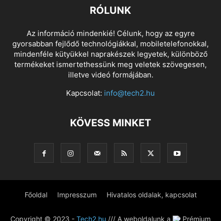
RÓLUNK
Az információ mindenkié! Célunk, hogy az egyre
gyorsabban fejlődő technológiákkal, mobiletelefonokkal,
mindenféle kütyükkel naprakészek legyetek, különböző
termékeket ismertethessünk meg veletek szövegesen,
illetve videó formájában.
Kapcsolat:
info@tech2.hu
KÖVESS MINKET
Főoldal
Impresszum
Hivatalos oldalak, kapcsolat
Copyright © 2023 -
Tech2.hu
/// A weboldalunk a
Prémium