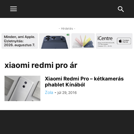
- Hirdetés -
xiaomi redmi pro ár
Xiaomi Redmi Pro – kétkamerás
phablet Kínából
Zola
-
júl 29, 2016