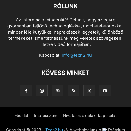
RÓLUNK
Az információ mindenkié! Célunk, hogy az egyre
gyorsabban fejlődő technológiákkal, mobiletelefonokkal,
mindenféle kütyükkel naprakészek legyetek, különböző
termékeket ismertethessünk meg veletek szövegesen,
illetve videó formájában.
Kapcsolat:
info@tech2.hu
KÖVESS MINKET
Főoldal
Impresszum
Hivatalos oldalak, kapcsolat
Copyright © 2023 -
Tech2.hu
/// A weboldalunk a
Prémium