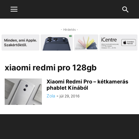
- Hirdetés -
xiaomi redmi pro 128gb
Xiaomi Redmi Pro – kétkamerás
phablet Kínából
Zola
-
júl 29, 2016