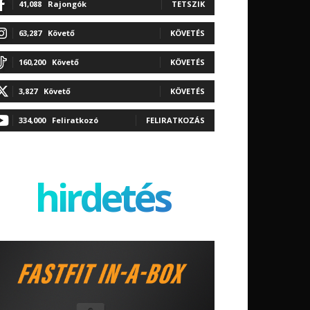
41,088
Rajongók
TETSZIK
63,287
Követő
KÖVETÉS
160,200
Követő
KÖVETÉS
3,827
Követő
KÖVETÉS
334,000
Feliratkozó
FELIRATKOZÁS
hirdetés