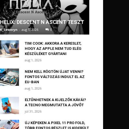
HELIX: DESCENT N ASCENT TESZT
K_Seweryn
-
aug 1, 2026
0
TIM COOK: AKKORA A KERESLET,
HOGY AZ APPLE NEM TUD ELÉG
KÉSZÜLÉKET GYÁRTANI
aug 1, 2026
NEM KELL RÖGTÖN ÚJAT VENNI?
FONTOS VÁLTOZÁS INDULT EL AZ
EU-BAN
aug 1, 2026
ELTŰNHETNEK A KIJELZŐK KÁVÁI?
A TECNO MEGMUTATTA A JÖVŐT
júl 31, 2026
ÚJ KÉPEKEN A PIXEL 11 PRO FOLD,
TÖBB FONTOS RÉSZLET IS KIDERÜLT