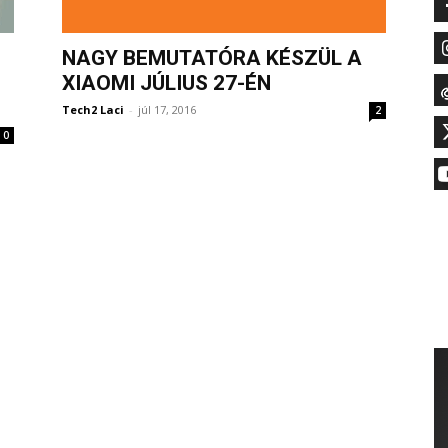
I
NAGY BEMUTATÓRA KÉSZÜL A
XIAOMI JÚLIUS 27-ÉN
Tech2 Laci
-
júl 17, 2016
2
0