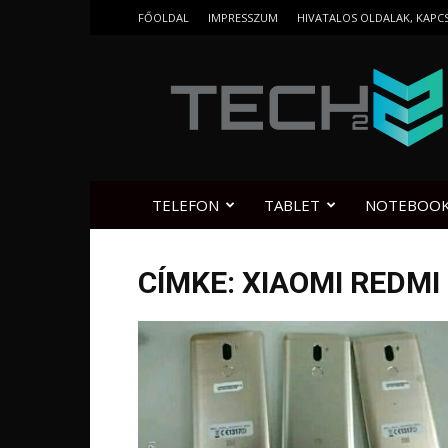
FŐOLDAL
IMPRESSZUM
HIVATALOS OLDALAK, KAPC
Tech2.hu
TELEFON
TABLET
NOTEBOO
CÍMKE: XIAOMI REDMI