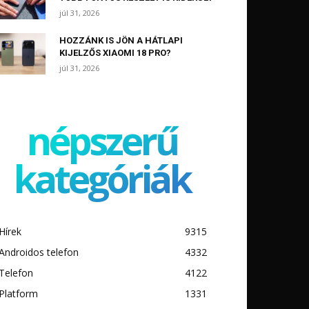
júl 31, 2026
HOZZÁNK IS JÖN A HÁTLAPI
KIJELZŐS XIAOMI 18 PRO?
júl 31, 2026
népszerű
kategóriák
Hírek
9315
Androidos telefon
4332
Telefon
4122
Platform
1331