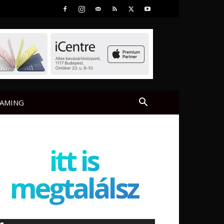
AMING
itt is
megtalálsz