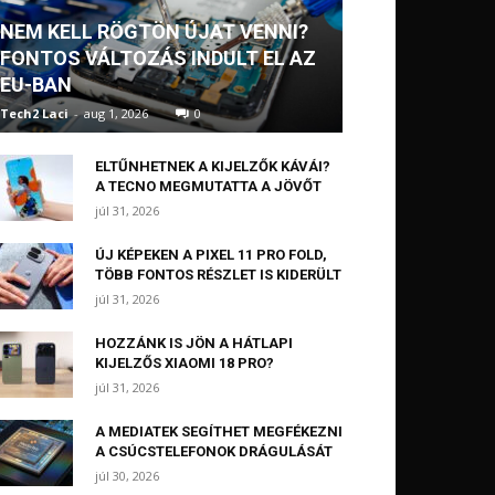
NEM KELL RÖGTÖN ÚJAT VENNI?
FONTOS VÁLTOZÁS INDULT EL AZ
EU-BAN
Tech2 Laci
-
aug 1, 2026
0
ELTŰNHETNEK A KIJELZŐK KÁVÁI?
A TECNO MEGMUTATTA A JÖVŐT
júl 31, 2026
ÚJ KÉPEKEN A PIXEL 11 PRO FOLD,
TÖBB FONTOS RÉSZLET IS KIDERÜLT
júl 31, 2026
HOZZÁNK IS JÖN A HÁTLAPI
KIJELZŐS XIAOMI 18 PRO?
júl 31, 2026
A MEDIATEK SEGÍTHET MEGFÉKEZNI
A CSÚCSTELEFONOK DRÁGULÁSÁT
júl 30, 2026