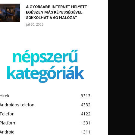
A GYORSABB INTERNET HELYETT
EGÉSZEN MÁS KÉPESSÉGÉVEL
SOKKOLHAT A 6G HÁLÓZAT
júl 30, 2026
népszerű
kategóriák
Hírek
9313
Androidos telefon
4332
Telefon
4122
Platform
1331
Android
1311