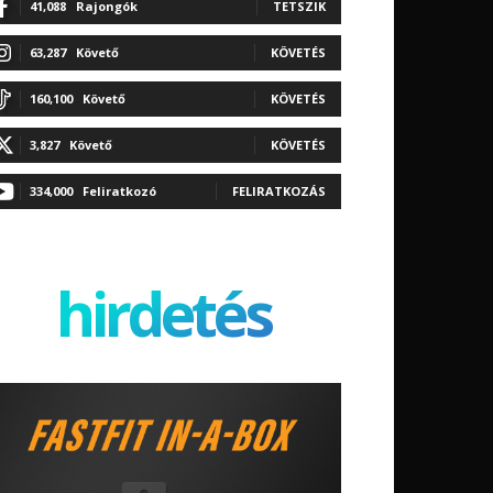
41,088
Rajongók
TETSZIK
63,287
Követő
KÖVETÉS
160,100
Követő
KÖVETÉS
3,827
Követő
KÖVETÉS
334,000
Feliratkozó
FELIRATKOZÁS
hirdetés