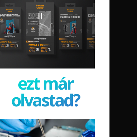
ezt már
olvastad?