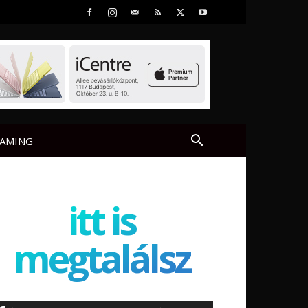
AMING
itt is
megtalálsz