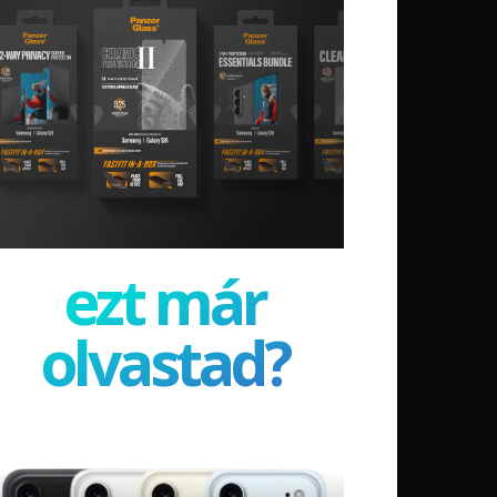
ezt már
olvastad?