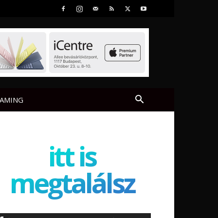
AMING
itt is
megtalálsz