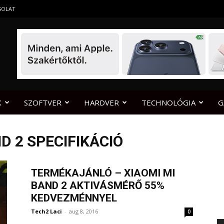
SOLAT
K
SZOFTVER
HARDVER
TECHNOLÓGIA
G
D 2 SPECIFIKÁCIÓ
TERMÉKAJÁNLÓ – XIAOMI MI
BAND 2 AKTIVÁSMÉRŐ 55%
KEDVEZMÉNNYEL
Tech2 Laci
-
aug 8, 2016
0