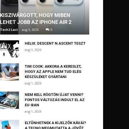
KISZIVÁRGOTT, HOGY MIBEN
LEHET JOBB AZ IPHONE AIR 2
Tech2 Laci
-
aug 3, 2026
0
HELIX: DESCENT N ASCENT TESZT
aug 1, 2026
TIM COOK: AKKORA A KERESLET,
HOGY AZ APPLE NEM TUD ELÉG
KÉSZÜLÉKET GYÁRTANI
aug 1, 2026
NEM KELL RÖGTÖN ÚJAT VENNI?
FONTOS VÁLTOZÁS INDULT EL AZ
EU-BAN
aug 1, 2026
ELTŰNHETNEK A KIJELZŐK KÁVÁI?
A TECNO MEGMUTATTA A JÖVŐT