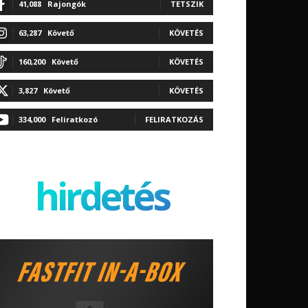
41,088
Rajongók
TETSZIK
63,287
Követő
KÖVETÉS
160,200
Követő
KÖVETÉS
3,827
Követő
KÖVETÉS
334,000
Feliratkozó
FELIRATKOZÁS
hirdetés