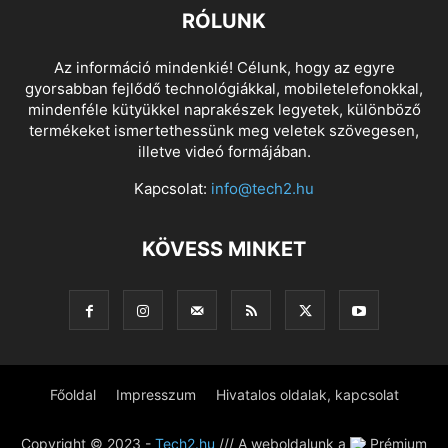
RÓLUNK
Az információ mindenkié! Célunk, hogy az egyre
gyorsabban fejlődő technológiákkal, mobiletelefonokkal,
mindenféle kütyükkel naprakészek legyetek, különböző
termékeket ismertethessünk meg veletek szövegesen,
illetve videó formájában.
Kapcsolat:
info@tech2.hu
KÖVESS MINKET
Főoldal
Impresszum
Hivatalos oldalak, kapcsolat
Copyright © 2023 -
Tech2.hu
/// A weboldalunk a
Prémium