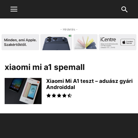
- Hirdetés -
xiaomi mi a1 spemall
Xiaomi Mi A1 teszt – aduász gyári
Androiddal