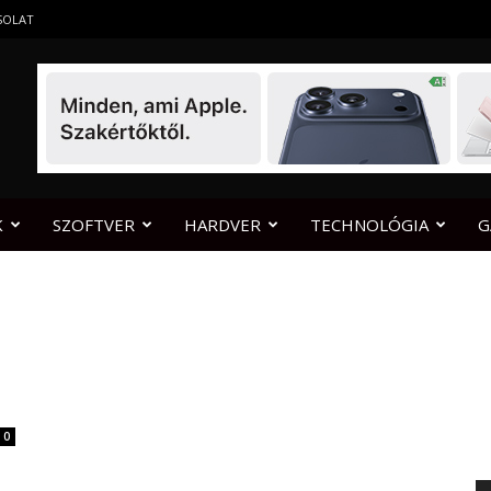
SOLAT
K
SZOFTVER
HARDVER
TECHNOLÓGIA
G
0