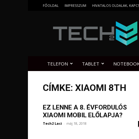
FŐOLDAL
IMPRESSZUM
HIVATALOS OLDALAK, KAPC
Tech2.hu
TELEFON
TABLET
NOTEBOO
CÍMKE: XIAOMI 8TH
EZ LENNE A 8. ÉVFORDULÓS
XIAOMI MOBIL ELŐLAPJA?
Tech2 Laci
-
máj 18, 2018