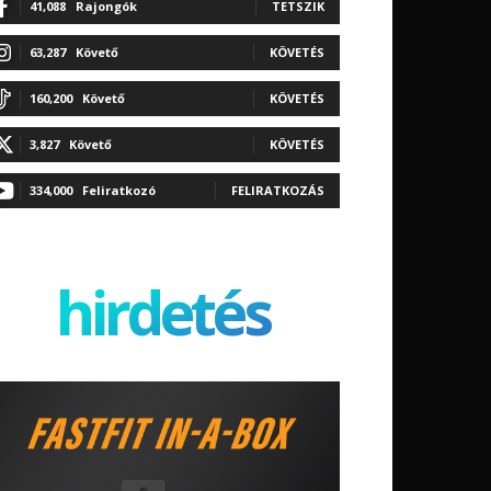
41,088
Rajongók
TETSZIK
63,287
Követő
KÖVETÉS
160,200
Követő
KÖVETÉS
3,827
Követő
KÖVETÉS
334,000
Feliratkozó
FELIRATKOZÁS
hirdetés