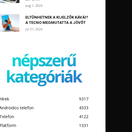
aug 1, 2026
ELTŰNHETNEK A KIJELZŐK KÁVÁI?
A TECNO MEGMUTATTA A JÖVŐT
júl 31, 2026
népszerű
kategóriák
Hírek
9317
Androidos telefon
4333
Telefon
4122
Platform
1331