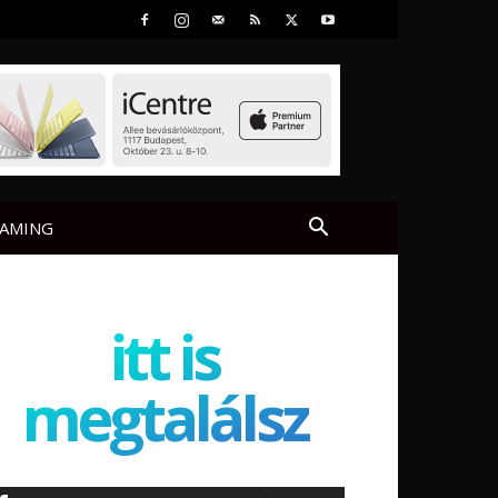
AMING
itt is
megtalálsz