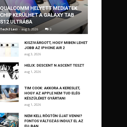
QUALCOMM HELYETT MEDIATEK
CHIP KERÜLHET A GALAXY TAB
S12 ULTRÁBA
Tech2 Laci
-
aug 3, 2026
0
KISZIVÁRGOTT, HOGY MIBEN LEHET
JOBB AZ IPHONE AIR 2
aug 3, 2026
HELIX: DESCENT N ASCENT TESZT
aug 1, 2026
TIM COOK: AKKORA A KERESLET,
HOGY AZ APPLE NEM TUD ELÉG
KÉSZÜLÉKET GYÁRTANI
aug 1, 2026
NEM KELL RÖGTÖN ÚJAT VENNI?
FONTOS VÁLTOZÁS INDULT EL AZ
EU-BAN