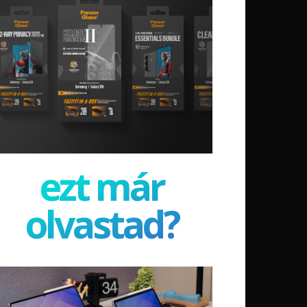
ezt már
olvastad?