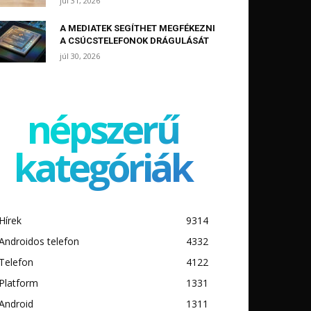
júl 31, 2026
A MEDIATEK SEGÍTHET MEGFÉKEZNI
A CSÚCSTELEFONOK DRÁGULÁSÁT
júl 30, 2026
népszerű
kategóriák
Hírek
9314
Androidos telefon
4332
Telefon
4122
Platform
1331
Android
1311