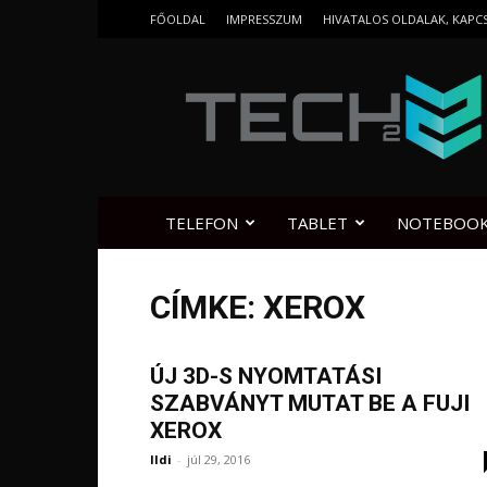
FŐOLDAL
IMPRESSZUM
HIVATALOS OLDALAK, KAPC
Tech2.hu
TELEFON
TABLET
NOTEBOO
CÍMKE: XEROX
ÚJ 3D-S NYOMTATÁSI
SZABVÁNYT MUTAT BE A FUJI
XEROX
Ildi
-
júl 29, 2016