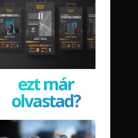
ezt már
olvastad?