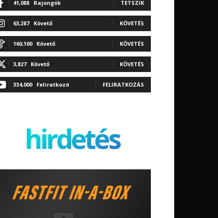
41,088
Rajongók
TETSZIK
63,287
Követő
KÖVETÉS
160,100
Követő
KÖVETÉS
3,827
Követő
KÖVETÉS
334,000
Feliratkozó
FELIRATKOZÁS
hirdetés