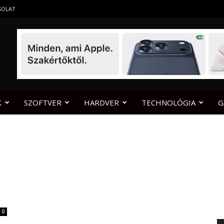
SOLAT
K
SZOFTVER
HARDVER
TECHNOLÓGIA
G
0