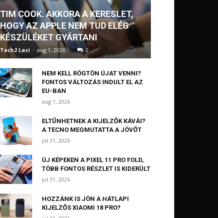
TIM COOK: AKKORA A KERESLET,
HOGY AZ APPLE NEM TUD ELÉG
KÉSZÜLÉKET GYÁRTANI
Tech2 Laci
-
aug 1, 2026
0
NEM KELL RÖGTÖN ÚJAT VENNI?
FONTOS VÁLTOZÁS INDULT EL AZ
EU-BAN
aug 1, 2026
ELTŰNHETNEK A KIJELZŐK KÁVÁI?
A TECNO MEGMUTATTA A JÖVŐT
júl 31, 2026
ÚJ KÉPEKEN A PIXEL 11 PRO FOLD,
TÖBB FONTOS RÉSZLET IS KIDERÜLT
júl 31, 2026
HOZZÁNK IS JÖN A HÁTLAPI
KIJELZŐS XIAOMI 18 PRO?