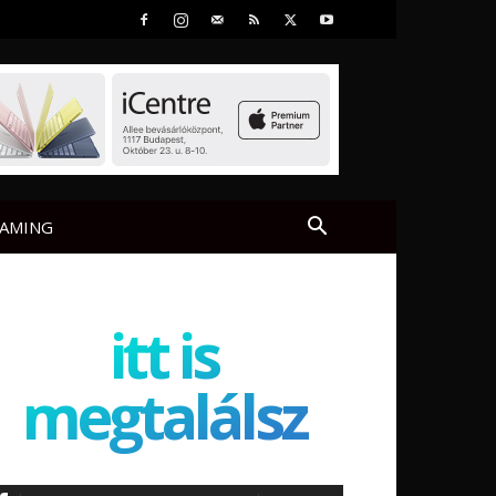
AMING
itt is
megtalálsz