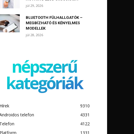
júl 29, 2026
BLUETOOTH FÜLHALLGATÓK –
MEGBÍZHATÓ ÉS KÉNYELMES
MODELLEK
júl 28, 2026
népszerű
kategóriák
Hírek
9310
Androidos telefon
4331
Telefon
4122
Platform
1331