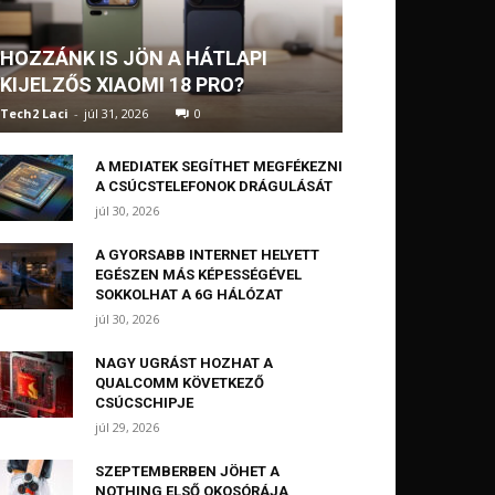
HOZZÁNK IS JÖN A HÁTLAPI
KIJELZŐS XIAOMI 18 PRO?
Tech2 Laci
-
júl 31, 2026
0
A MEDIATEK SEGÍTHET MEGFÉKEZNI
A CSÚCSTELEFONOK DRÁGULÁSÁT
júl 30, 2026
A GYORSABB INTERNET HELYETT
EGÉSZEN MÁS KÉPESSÉGÉVEL
SOKKOLHAT A 6G HÁLÓZAT
júl 30, 2026
NAGY UGRÁST HOZHAT A
QUALCOMM KÖVETKEZŐ
CSÚCSCHIPJE
júl 29, 2026
SZEPTEMBERBEN JÖHET A
NOTHING ELSŐ OKOSÓRÁJA