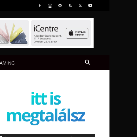
AMING
itt is
megtalálsz