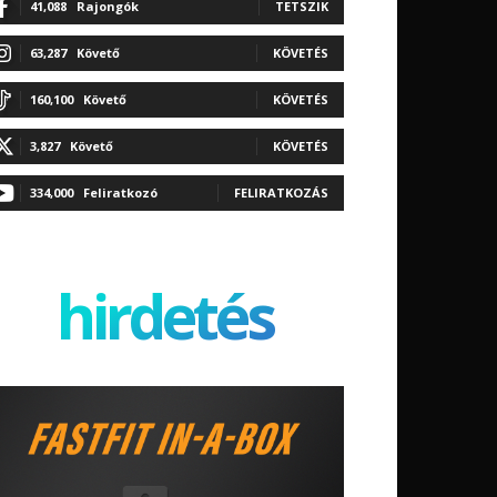
41,088
Rajongók
TETSZIK
63,287
Követő
KÖVETÉS
160,100
Követő
KÖVETÉS
3,827
Követő
KÖVETÉS
334,000
Feliratkozó
FELIRATKOZÁS
hirdetés