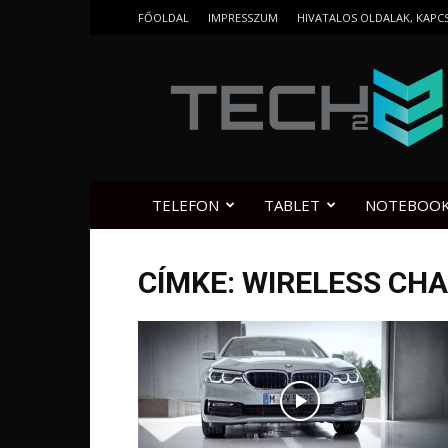
FŐOLDAL
IMPRESSZUM
HIVATALOS OLDALAK, KAPC
Tech2.hu
TELEFON
TABLET
NOTEBOO
CÍMKE: WIRELESS CH