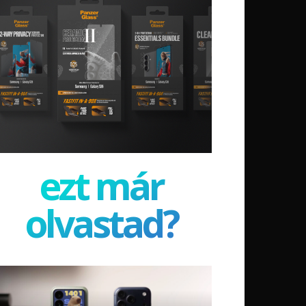
ezt már
olvastad?