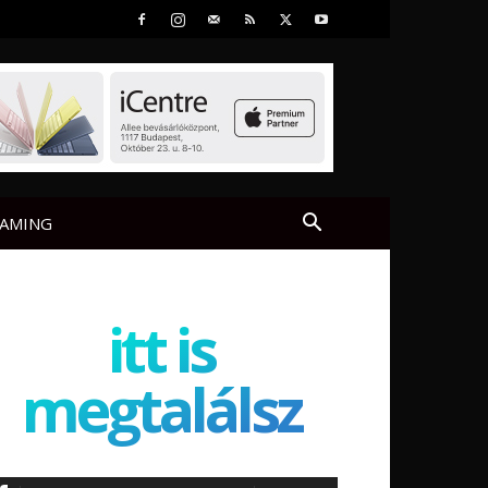
AMING
itt is
megtalálsz