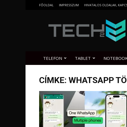
FŐOLDAL
IMPRESSZUM
HIVATALOS OLDALAK, KAPC
Tech2.hu
TELEFON
TABLET
NOTEBOO
CÍMKE: WHATSAPP T