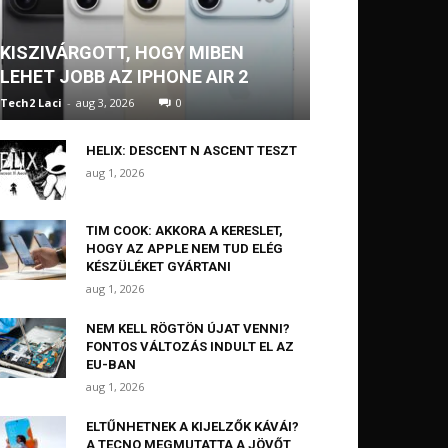
KISZIVÁRGOTT, HOGY MIBEN
LEHET JOBB AZ IPHONE AIR 2
Tech2 Laci
-
aug 3, 2026
0
HELIX: DESCENT N ASCENT TESZT
aug 1, 2026
TIM COOK: AKKORA A KERESLET,
HOGY AZ APPLE NEM TUD ELÉG
KÉSZÜLÉKET GYÁRTANI
aug 1, 2026
NEM KELL RÖGTÖN ÚJAT VENNI?
FONTOS VÁLTOZÁS INDULT EL AZ
EU-BAN
aug 1, 2026
ELTŰNHETNEK A KIJELZŐK KÁVÁI?
A TECNO MEGMUTATTA A JÖVŐT