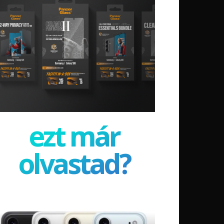
ezt már
olvastad?