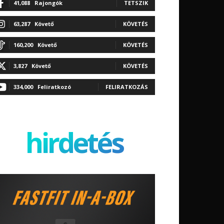
41,088
Rajongók
TETSZIK
63,287
Követő
KÖVETÉS
160,200
Követő
KÖVETÉS
3,827
Követő
KÖVETÉS
334,000
Feliratkozó
FELIRATKOZÁS
hirdetés