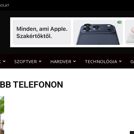
SOLAT
K
SZOFTVER
HARDVER
TECHNOLÓGIA
G
ÖBB TELEFONON