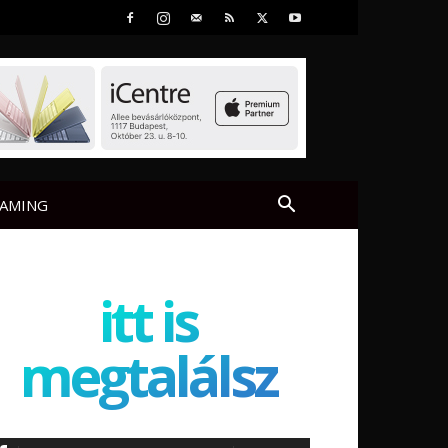
AMING
itt is
megtalálsz