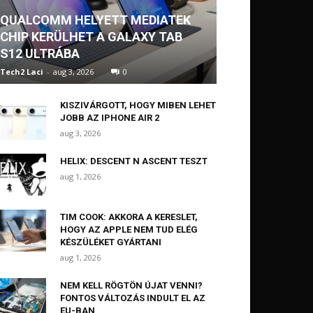
QUALCOMM HELYETT MEDIATEK
CHIP KERÜLHET A GALAXY TAB
S12 ULTRÁBA
Tech2 Laci
-
aug 3, 2026
0
KISZIVÁRGOTT, HOGY MIBEN LEHET
JOBB AZ IPHONE AIR 2
aug 3, 2026
HELIX: DESCENT N ASCENT TESZT
aug 1, 2026
TIM COOK: AKKORA A KERESLET,
HOGY AZ APPLE NEM TUD ELÉG
KÉSZÜLÉKET GYÁRTANI
aug 1, 2026
NEM KELL RÖGTÖN ÚJAT VENNI?
FONTOS VÁLTOZÁS INDULT EL AZ
EU-BAN