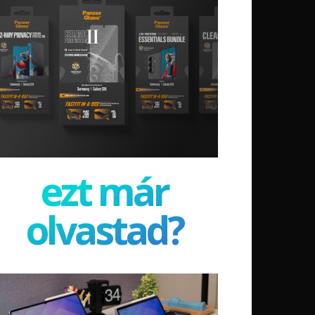
ezt már
olvastad?