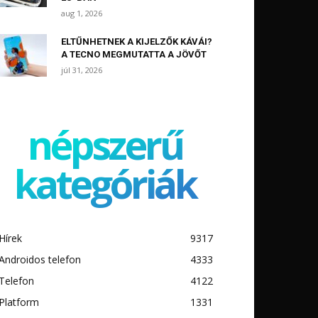
aug 1, 2026
ELTŰNHETNEK A KIJELZŐK KÁVÁI?
A TECNO MEGMUTATTA A JÖVŐT
júl 31, 2026
népszerű
kategóriák
Hírek
9317
Androidos telefon
4333
Telefon
4122
Platform
1331