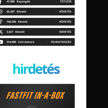
41,088
Rajongók
TETSZIK
63,287
Követő
KÖVETÉS
160,200
Követő
KÖVETÉS
3,827
Követő
KÖVETÉS
334,000
Feliratkozó
FELIRATKOZÁS
hirdetés