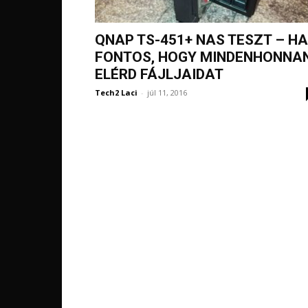
QNAP TS-451+ NAS TESZT – HA
FONTOS, HOGY MINDENHONNA
ELÉRD FÁJLJAIDAT
Tech2 Laci
-
júl 11, 2016