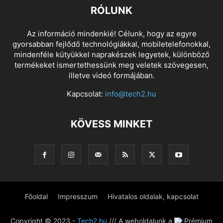
RÓLUNK
Az információ mindenkié! Célunk, hogy az egyre
gyorsabban fejlődő technológiákkal, mobiletelefonokkal,
mindenféle kütyükkel naprakészek legyetek, különböző
termékeket ismertethessünk meg veletek szövegesen,
illetve videó formájában.
Kapcsolat:
info@tech2.hu
KÖVESS MINKET
Főoldal
Impresszum
Hivatalos oldalak, kapcsolat
Copyright © 2023 -
Tech2.hu
/// A weboldalunk a
Prémium