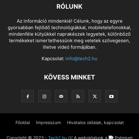
RÓLUNK
Az információ mindenkié! Célunk, hogy az egyre
gyorsabban fejlődő technológiákkal, mobiletelefonokkal,
mindenféle kütyükkel naprakészek legyetek, különböző
termékeket ismertethessünk meg veletek szövegesen,
illetve videó formájában.
Kapcsolat:
info@tech2.hu
KÖVESS MINKET
Főoldal
Impresszum
Hivatalos oldalak, kapcsolat
Copyright © 2023 -
Tech2.hu
/// A weboldalunk a
Prémium