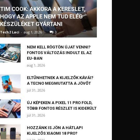
TIM COOK: AKKORA A KERESLET,
HOGY AZ APPLE NEM TUD ELÉG
KÉSZÜLÉKET GYÁRTANI
Tech2 Laci
-
aug 1, 2026
0
NEM KELL RÖGTÖN ÚJAT VENNI?
FONTOS VÁLTOZÁS INDULT EL AZ
EU-BAN
aug 1, 2026
ELTŰNHETNEK A KIJELZŐK KÁVÁI?
A TECNO MEGMUTATTA A JÖVŐT
júl 31, 2026
ÚJ KÉPEKEN A PIXEL 11 PRO FOLD,
TÖBB FONTOS RÉSZLET IS KIDERÜLT
júl 31, 2026
HOZZÁNK IS JÖN A HÁTLAPI
KIJELZŐS XIAOMI 18 PRO?