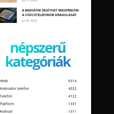
júl 31, 2026
A MEDIATEK SEGÍTHET MEGFÉKEZNI
A CSÚCSTELEFONOK DRÁGULÁSÁT
júl 30, 2026
népszerű
kategóriák
Hírek
9314
Androidos telefon
4332
Telefon
4122
Platform
1331
Android
1311