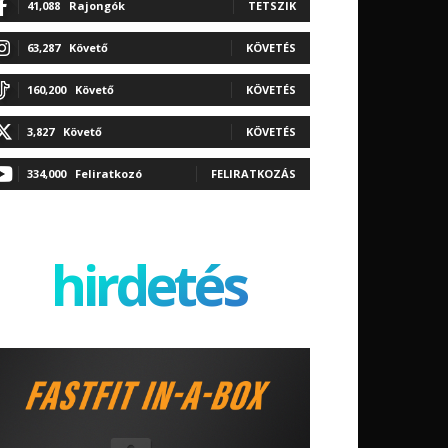
41,088
Rajongók
TETSZIK
63,287
Követő
KÖVETÉS
160,200
Követő
KÖVETÉS
3,827
Követő
KÖVETÉS
334,000
Feliratkozó
FELIRATKOZÁS
hirdetés