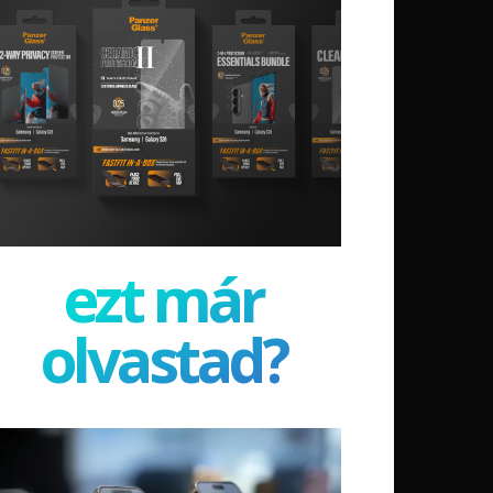
ezt már
olvastad?