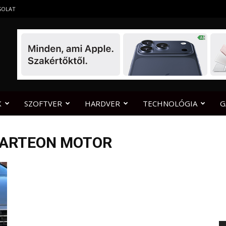
SOLAT
K
SZOFTVER
HARDVER
TECHNOLÓGIA
G
 ARTEON MOTOR