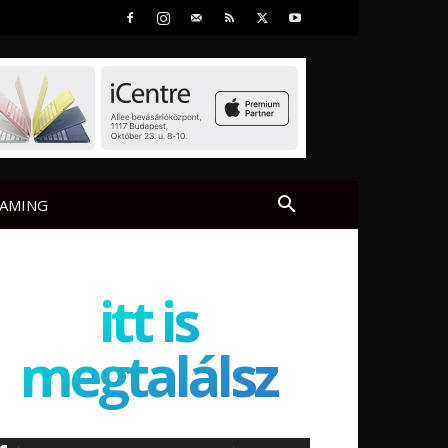
AMING
itt is
megtalálsz