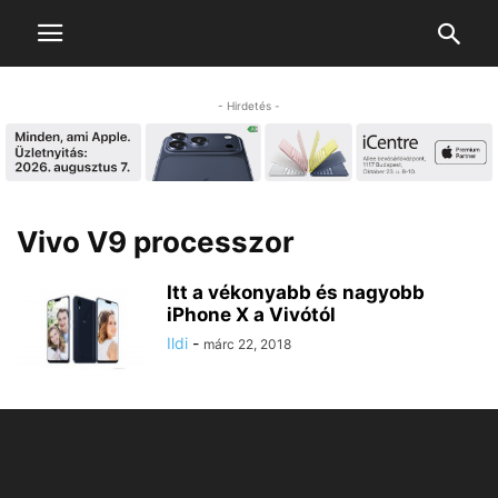
- Hirdetés -
Vivo V9 processzor
Itt a vékonyabb és nagyobb
iPhone X a Vivótól
Ildi
-
márc 22, 2018