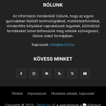
RÓLUNK
Az információ mindenkié! Célunk, hogy az egyre
gyorsabban fejlődő technológiákkal, mobiletelefonokkal,
mindenféle kütyükkel naprakészek legyetek, különböző
termékeket ismertethessünk meg veletek szövegesen,
illetve videó formájában.
Kapcsolat:
info@tech2.hu
KÖVESS MINKET
Főoldal
Impresszum
Hivatalos oldalak, kapcsolat
Copyright © 2023 -
Tech2.hu
/// A weboldalunk a
Prémium