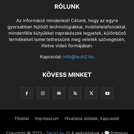
RÓLUNK
Az információ mindenkié! Célunk, hogy az egyre
gyorsabban fejlődő technológiákkal, mobiletelefonokkal,
mindenféle kütyükkel naprakészek legyetek, különböző
termékeket ismertethessünk meg veletek szövegesen,
illetve videó formájában.
Kapcsolat:
info@tech2.hu
KÖVESS MINKET
Főoldal
Impresszum
Hivatalos oldalak, kapcsolat
Copyright © 2023 -
Tech2.hu
/// A weboldalunk a
Prémium