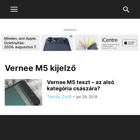
- Hirdetés -
Vernee M5 kijelző
Vernee M5 teszt – az alsó
kategória császára?
Tamás Zsolt
-
jan 29, 2018