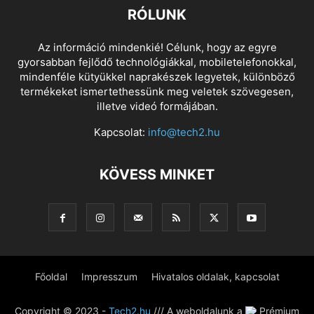
RÓLUNK
Az információ mindenkié! Célunk, hogy az egyre
gyorsabban fejlődő technológiákkal, mobiletelefonokkal,
mindenféle kütyükkel naprakészek legyetek, különböző
termékeket ismertethessünk meg veletek szövegesen,
illetve videó formájában.
Kapcsolat:
info@tech2.hu
KÖVESS MINKET
Főoldal
Impresszum
Hivatalos oldalak, kapcsolat
Copyright © 2023 -
Tech2.hu
/// A weboldalunk a
Prémium