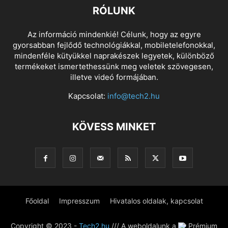
RÓLUNK
Az információ mindenkié! Célunk, hogy az egyre
gyorsabban fejlődő technológiákkal, mobiletelefonokkal,
mindenféle kütyükkel naprakészek legyetek, különböző
termékeket ismertethessünk meg veletek szövegesen,
illetve videó formájában.
Kapcsolat:
info@tech2.hu
KÖVESS MINKET
Főoldal
Impresszum
Hivatalos oldalak, kapcsolat
Copyright © 2023 -
Tech2.hu
/// A weboldalunk a
Prémium