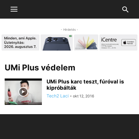
- Hirdetés -
UMi Plus védelem
UMi Plus karc teszt, fúróval is
kipróbálták
Tech2 Laci
-
okt 12, 2016