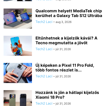
Qualcomm helyett MediaTek chip
kerülhet a Galaxy Tab S12 Ultrába
Tech2 Laci
-
aug 3, 2026
Eltűnhetnek a kijelzők kávái? A
Tecno megmutatta a jövőt
Tech2 Laci
-
júl 31, 2026
Új képeken a Pixel 11 Pro Fold,
több fontos részlet is...
Tech2 Laci
-
júl 31, 2026
Hozzánk is jön a hátlapi kijelzős
Xiaomi 18 Pro?
Tech2 Laci
-
júl 31, 2026