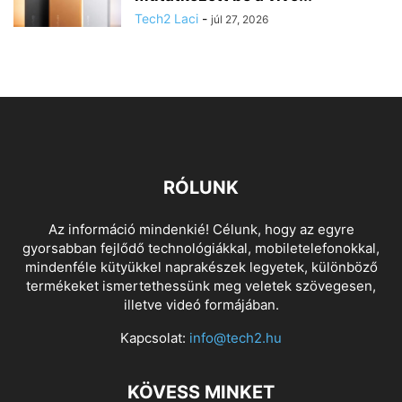
Tech2 Laci
-
júl 27, 2026
RÓLUNK
Az információ mindenkié! Célunk, hogy az egyre
gyorsabban fejlődő technológiákkal, mobiletelefonokkal,
mindenféle kütyükkel naprakészek legyetek, különböző
termékeket ismertethessünk meg veletek szövegesen,
illetve videó formájában.
Kapcsolat:
info@tech2.hu
KÖVESS MINKET