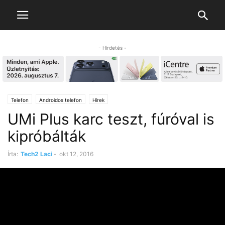
- Hirdetés -
Telefon
Androidos telefon
Hírek
UMi Plus karc teszt, fúróval is
kipróbálták
Írta:
Tech2 Laci
-
okt 12, 2016