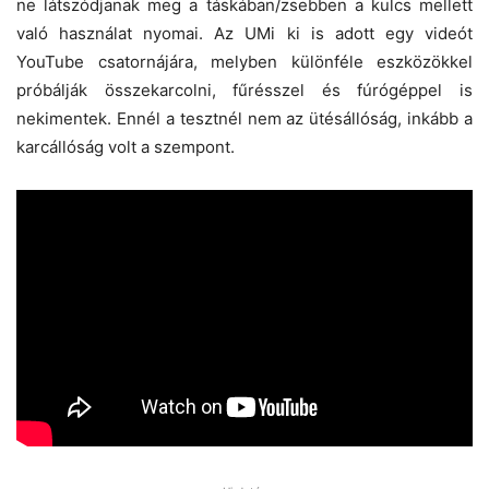
ne látszódjanak meg a táskában/zsebben a kulcs mellett
való használat nyomai. Az UMi ki is adott egy videót
YouTube csatornájára, melyben különféle eszközökkel
próbálják összekarcolni, fűrésszel és fúrógéppel is
nekimentek. Ennél a tesztnél nem az ütésállóság, inkább a
karcállóság volt a szempont.