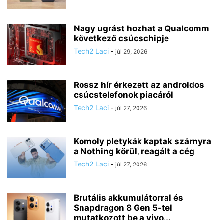
Nagy ugrást hozhat a Qualcomm
következő csúcschipje
Tech2 Laci
-
júl 29, 2026
Rossz hír érkezett az androidos
csúcstelefonok piacáról
Tech2 Laci
-
júl 27, 2026
Komoly pletykák kaptak szárnyra
a Nothing körül, reagált a cég
Tech2 Laci
-
júl 27, 2026
Brutális akkumulátorral és
Snapdragon 8 Gen 5-tel
mutatkozott be a vivo...