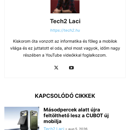
Tech2 Laci
https://tech2.hu
Kiskorom óta vonzott az informatika és főleg a mobilok
világa és ez juttatott el oda, ahol most vagyok, időm nagy
részében a YouTube videókkal foglalkozom.
KAPCSOLÓDÓ CIKKEK
Másodpercek alatt újra
feltölthető lesz a CUBOT új
mobilja
Tech2 Laci
-
aug 5, 2026