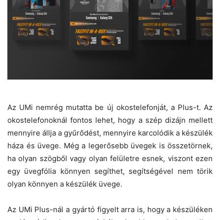
Az UMi nemrég mutatta be új okostelefonját, a Plus-t. Az
okostelefonoknál fontos lehet, hogy a szép dizájn mellett
mennyire állja a gyűrődést, mennyire karcolódik a készülék
háza és üvege. Még a legerősebb üvegek is összetörnek,
ha olyan szögből vagy olyan felületre esnek, viszont ezen
egy üvegfólia könnyen segíthet, segítségével nem törik
olyan könnyen a készülék üvege.
Az UMi Plus-nál a gyártó figyelt arra is, hogy a készüléken