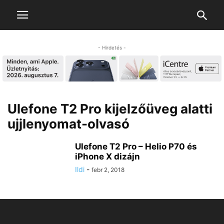
- Hirdetés -
Ulefone T2 Pro kijelzőüveg alatti
ujjlenyomat-olvasó
Ulefone T2 Pro – Helio P70 és
iPhone X dizájn
Ildi
-
febr 2, 2018