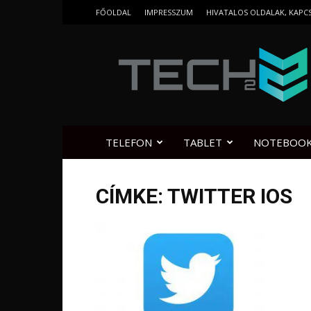
FŐOLDAL
IMPRESSZUM
HIVATALOS OLDALAK, KAPC
Tech2.hu
TELEFON
TABLET
NOTEBOO
CÍMKE: TWITTER IOS