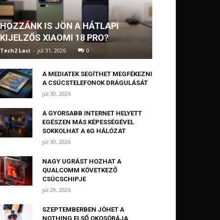
HOZZÁNK IS JÖN A HÁTLAPI
KIJELZŐS XIAOMI 18 PRO?
Tech2 Laci
-
júl 31, 2026
0
A MEDIATEK SEGÍTHET MEGFÉKEZNI
A CSÚCSTELEFONOK DRÁGULÁSÁT
júl 30, 2026
A GYORSABB INTERNET HELYETT
EGÉSZEN MÁS KÉPESSÉGÉVEL
SOKKOLHAT A 6G HÁLÓZAT
júl 30, 2026
NAGY UGRÁST HOZHAT A
QUALCOMM KÖVETKEZŐ
CSÚCSCHIPJE
júl 29, 2026
SZEPTEMBERBEN JÖHET A
NOTHING ELSŐ OKOSÓRÁJA