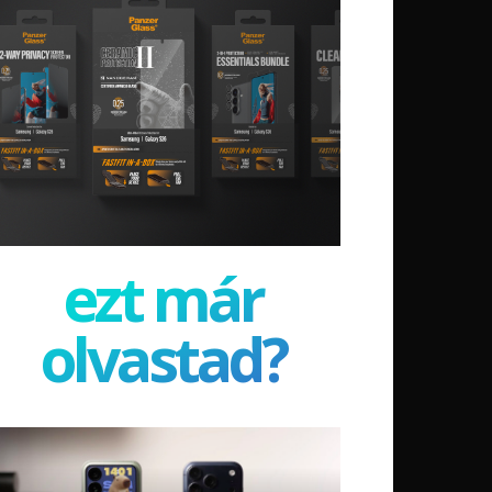
ezt már
olvastad?