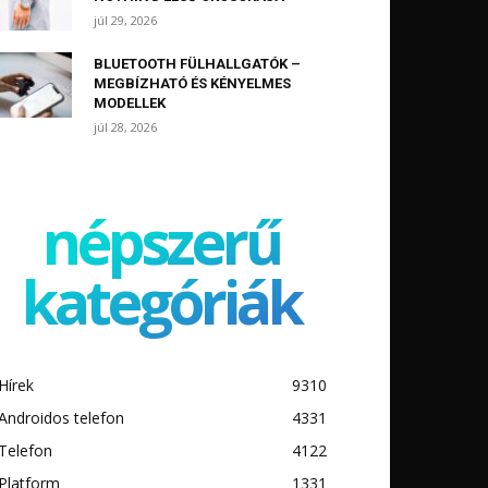
júl 29, 2026
BLUETOOTH FÜLHALLGATÓK –
MEGBÍZHATÓ ÉS KÉNYELMES
MODELLEK
júl 28, 2026
népszerű
kategóriák
Hírek
9310
Androidos telefon
4331
Telefon
4122
Platform
1331