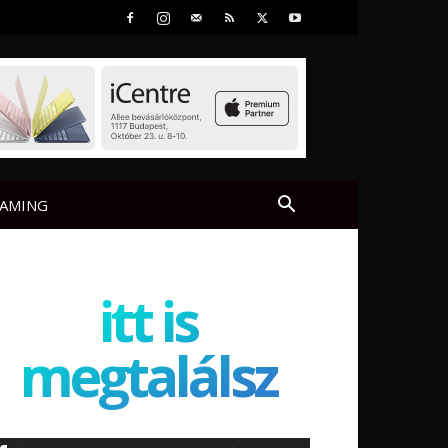
AMING
itt is
megtalálsz