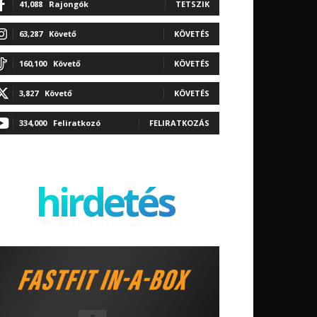
41,088
Rajongók
TETSZIK
63,287
Követő
KÖVETÉS
160,100
Követő
KÖVETÉS
3,827
Követő
KÖVETÉS
334,000
Feliratkozó
FELIRATKOZÁS
hirdetés