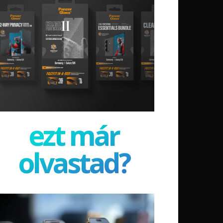
ezt már
olvastad?