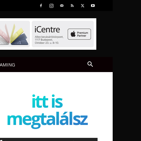
AMING
itt is
megtalálsz