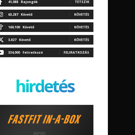
41,088
Rajongók
TETSZIK
63,287
Követő
KÖVETÉS
160,100
Követő
KÖVETÉS
3,827
Követő
KÖVETÉS
334,000
Feliratkozó
FELIRATKOZÁS
hirdetés