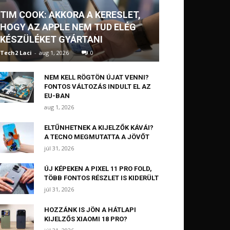
TIM COOK: AKKORA A KERESLET,
HOGY AZ APPLE NEM TUD ELÉG
KÉSZÜLÉKET GYÁRTANI
Tech2 Laci
-
aug 1, 2026
0
NEM KELL RÖGTÖN ÚJAT VENNI?
FONTOS VÁLTOZÁS INDULT EL AZ
EU-BAN
aug 1, 2026
ELTŰNHETNEK A KIJELZŐK KÁVÁI?
A TECNO MEGMUTATTA A JÖVŐT
júl 31, 2026
ÚJ KÉPEKEN A PIXEL 11 PRO FOLD,
TÖBB FONTOS RÉSZLET IS KIDERÜLT
júl 31, 2026
HOZZÁNK IS JÖN A HÁTLAPI
KIJELZŐS XIAOMI 18 PRO?