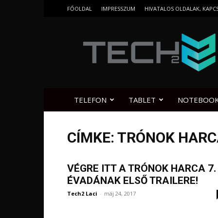
FŐOLDAL
IMPRESSZUM
HIVATALOS OLDALAK, KAPC
Tech2.hu
TELEFON
TABLET
NOTEBOO
CÍMKE: TRÓNOK HARC
VÉGRE ITT A TRÓNOK HARCA 7.
ÉVADÁNAK ELSŐ TRAILERE!
Tech2 Laci
-
máj 24, 2017