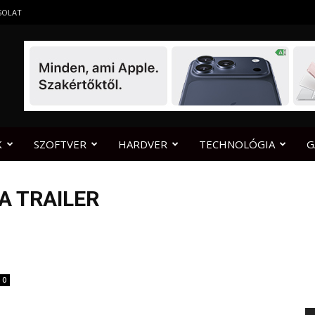
SOLAT
K
SZOFTVER
HARDVER
TECHNOLÓGIA
G
A TRAILER
0