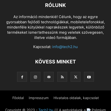
RÓLUNK
Az információ mindenkié! Célunk, hogy az egyre
gyorsabban fejlődő technológiákkal, mobiletelefonokkal,
mindenféle kütyükkel naprakészek legyetek, különböző
termékeket ismertethessünk meg veletek szövegesen,
illetve videó formájában.
Kapcsolat:
info@tech2.hu
KÖVESS MINKET
Főoldal
Impresszum
Hivatalos oldalak, kapcsolat
Copyright © 2023 -
Tech2.hu
/// A weboldalunk a
Prémium