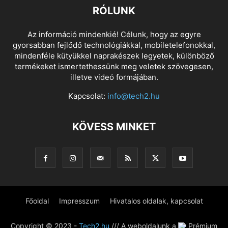
RÓLUNK
Az információ mindenkié! Célunk, hogy az egyre
gyorsabban fejlődő technológiákkal, mobiletelefonokkal,
mindenféle kütyükkel naprakészek legyetek, különböző
termékeket ismertethessünk meg veletek szövegesen,
illetve videó formájában.
Kapcsolat:
info@tech2.hu
KÖVESS MINKET
Főoldal
Impresszum
Hivatalos oldalak, kapcsolat
Copyright © 2023 -
Tech2.hu
/// A weboldalunk a
Prémium