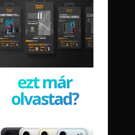
ezt már
olvastad?