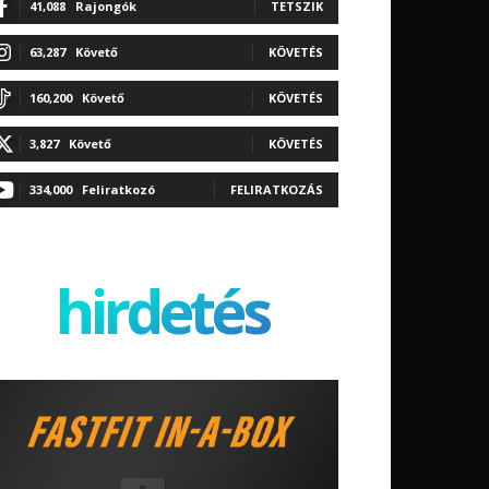
41,088
Rajongók
TETSZIK
63,287
Követő
KÖVETÉS
160,200
Követő
KÖVETÉS
3,827
Követő
KÖVETÉS
334,000
Feliratkozó
FELIRATKOZÁS
hirdetés