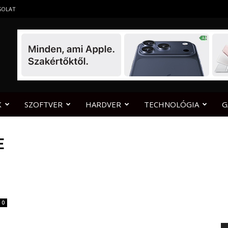
SOLAT
K
SZOFTVER
HARDVER
TECHNOLÓGIA
G
E
0