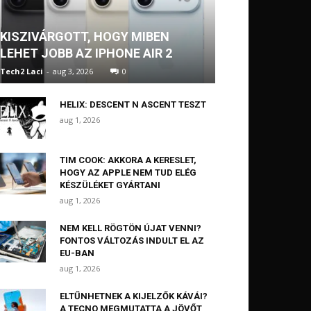
KISZIVÁRGOTT, HOGY MIBEN
LEHET JOBB AZ IPHONE AIR 2
Tech2 Laci
-
aug 3, 2026
0
HELIX: DESCENT N ASCENT TESZT
aug 1, 2026
TIM COOK: AKKORA A KERESLET,
HOGY AZ APPLE NEM TUD ELÉG
KÉSZÜLÉKET GYÁRTANI
aug 1, 2026
NEM KELL RÖGTÖN ÚJAT VENNI?
FONTOS VÁLTOZÁS INDULT EL AZ
EU-BAN
aug 1, 2026
ELTŰNHETNEK A KIJELZŐK KÁVÁI?
A TECNO MEGMUTATTA A JÖVŐT