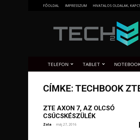
FŐOLDAL
IMPRESSZUM
HIVATALOS OLDALAK, KAPC
Tech2.hu
TELEFON
TABLET
NOTEBOO
CÍMKE: TECHBOOK ZT
ZTE AXON 7, AZ OLCSÓ
CSÚCSKÉSZÜLÉK
Zola
-
máj 27, 2016