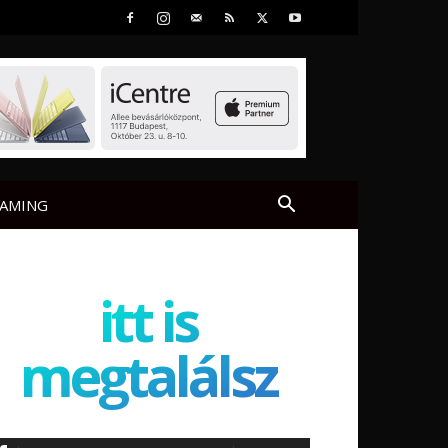
AMING
itt is
megtalálsz