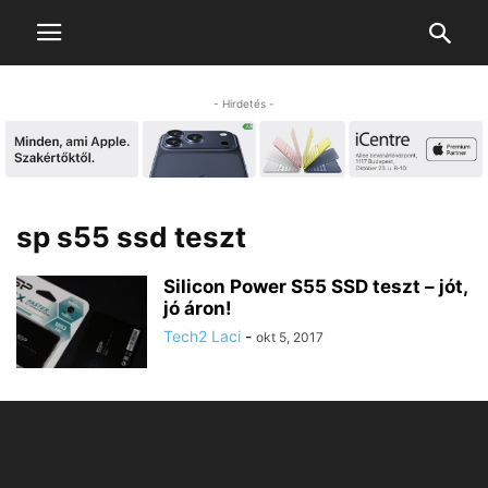
- Hirdetés -
sp s55 ssd teszt
Silicon Power S55 SSD teszt – jót,
jó áron!
Tech2 Laci
-
okt 5, 2017