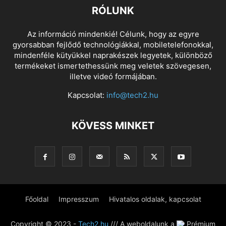
RÓLUNK
Az információ mindenkié! Célunk, hogy az egyre
gyorsabban fejlődő technológiákkal, mobiletelefonokkal,
mindenféle kütyükkel naprakészek legyetek, különböző
termékeket ismertethessünk meg veletek szövegesen,
illetve videó formájában.
Kapcsolat:
info@tech2.hu
KÖVESS MINKET
Főoldal
Impresszum
Hivatalos oldalak, kapcsolat
Copyright © 2023 -
Tech2.hu
/// A weboldalunk a
Prémium