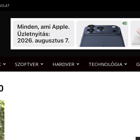
SOLAT
K
SZOFTVER
HARDVER
TECHNOLÓGIA
G
0