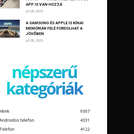
APP IS VAN HOZZÁ
júl 28, 2026
A SAMSUNG ÉS APPLE IS KÍNAI
MEMÓRIÁK FELÉ FORDULHAT A
JÖVŐBEN
júl 28, 2026
népszerű
kategóriák
Hírek
9307
Androidos telefon
4331
Telefon
4122