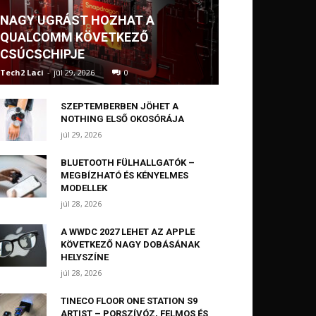
NAGY UGRÁST HOZHAT A
QUALCOMM KÖVETKEZŐ
CSÚCSCHIPJE
Tech2 Laci
-
júl 29, 2026
0
SZEPTEMBERBEN JÖHET A
NOTHING ELSŐ OKOSÓRÁJA
júl 29, 2026
BLUETOOTH FÜLHALLGATÓK –
MEGBÍZHATÓ ÉS KÉNYELMES
MODELLEK
júl 28, 2026
A WWDC 2027 LEHET AZ APPLE
KÖVETKEZŐ NAGY DOBÁSÁNAK
HELYSZÍNE
júl 28, 2026
TINECO FLOOR ONE STATION S9
ARTIST – PORSZÍVÓZ, FELMOS ÉS