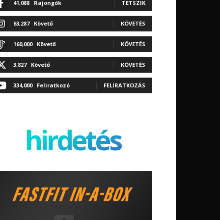
41,088
Rajongók
TETSZIK
63,287
Követő
KÖVETÉS
160,000
Követő
KÖVETÉS
3,827
Követő
KÖVETÉS
334,000
Feliratkozó
FELIRATKOZÁS
hirdetés