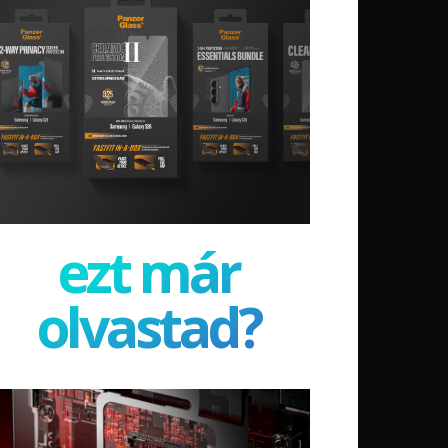
ezt már
olvastad?