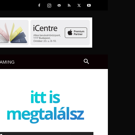
AMING
itt is
megtalálsz