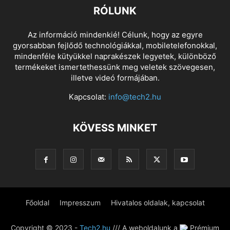
RÓLUNK
Az információ mindenkié! Célunk, hogy az egyre
gyorsabban fejlődő technológiákkal, mobiletelefonokkal,
mindenféle kütyükkel naprakészek legyetek, különböző
termékeket ismertethessünk meg veletek szövegesen,
illetve videó formájában.
Kapcsolat:
info@tech2.hu
KÖVESS MINKET
Főoldal
Impresszum
Hivatalos oldalak, kapcsolat
Copyright © 2023 -
Tech2.hu
/// A weboldalunk a
Prémium