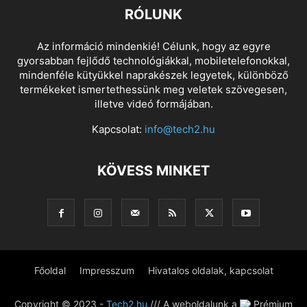
RÓLUNK
Az információ mindenkié! Célunk, hogy az egyre
gyorsabban fejlődő technológiákkal, mobiletelefonokkal,
mindenféle kütyükkel naprakészek legyetek, különböző
termékeket ismertethessünk meg veletek szövegesen,
illetve videó formájában.
Kapcsolat:
info@tech2.hu
KÖVESS MINKET
Főoldal
Impresszum
Hivatalos oldalak, kapcsolat
Copyright © 2023 -
Tech2.hu
/// A weboldalunk a
Prémium