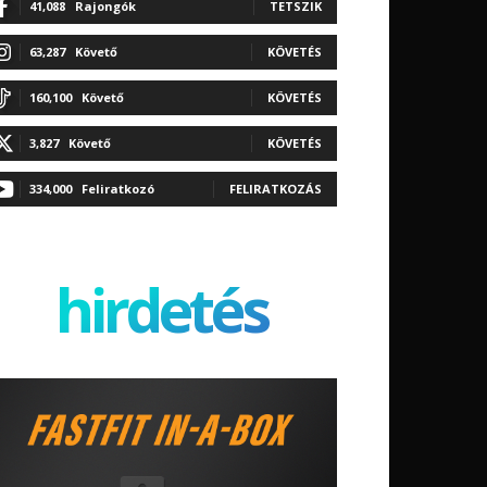
41,088
Rajongók
TETSZIK
63,287
Követő
KÖVETÉS
160,100
Követő
KÖVETÉS
3,827
Követő
KÖVETÉS
334,000
Feliratkozó
FELIRATKOZÁS
hirdetés