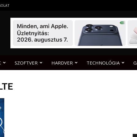
SOLAT
K
SZOFTVER
HARDVER
TECHNOLÓGIA
G
LTE