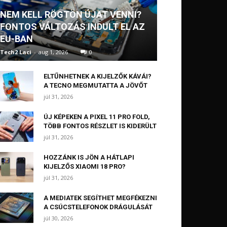
NEM KELL RÖGTÖN ÚJAT VENNI?
FONTOS VÁLTOZÁS INDULT EL AZ
EU-BAN
Tech2 Laci
-
aug 1, 2026
0
ELTŰNHETNEK A KIJELZŐK KÁVÁI?
A TECNO MEGMUTATTA A JÖVŐT
júl 31, 2026
ÚJ KÉPEKEN A PIXEL 11 PRO FOLD,
TÖBB FONTOS RÉSZLET IS KIDERÜLT
júl 31, 2026
HOZZÁNK IS JÖN A HÁTLAPI
KIJELZŐS XIAOMI 18 PRO?
júl 31, 2026
A MEDIATEK SEGÍTHET MEGFÉKEZNI
A CSÚCSTELEFONOK DRÁGULÁSÁT
júl 30, 2026