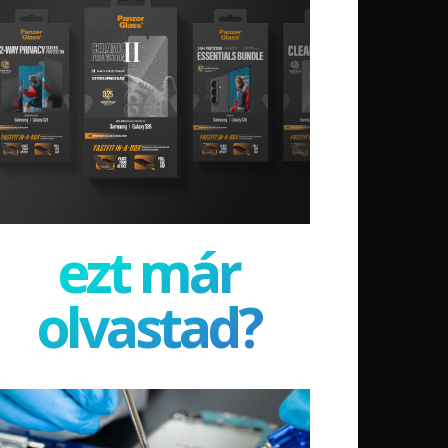
ezt már
olvastad?