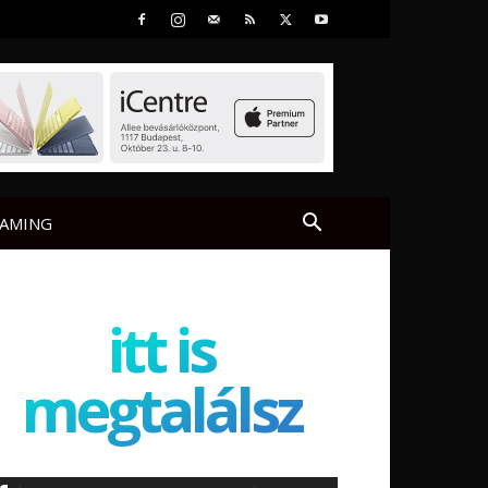
AMING
itt is
megtalálsz