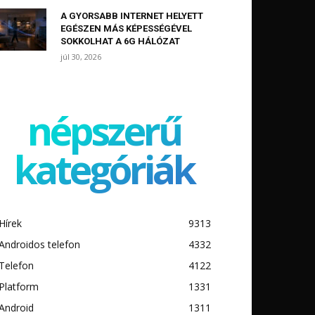
A GYORSABB INTERNET HELYETT
EGÉSZEN MÁS KÉPESSÉGÉVEL
SOKKOLHAT A 6G HÁLÓZAT
júl 30, 2026
népszerű
kategóriák
Hírek
9313
Androidos telefon
4332
Telefon
4122
Platform
1331
Android
1311