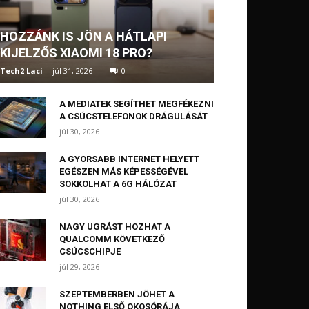
HOZZÁNK IS JÖN A HÁTLAPI
KIJELZŐS XIAOMI 18 PRO?
Tech2 Laci
-
júl 31, 2026
0
A MEDIATEK SEGÍTHET MEGFÉKEZNI
A CSÚCSTELEFONOK DRÁGULÁSÁT
júl 30, 2026
A GYORSABB INTERNET HELYETT
EGÉSZEN MÁS KÉPESSÉGÉVEL
SOKKOLHAT A 6G HÁLÓZAT
júl 30, 2026
NAGY UGRÁST HOZHAT A
QUALCOMM KÖVETKEZŐ
CSÚCSCHIPJE
júl 29, 2026
SZEPTEMBERBEN JÖHET A
NOTHING ELSŐ OKOSÓRÁJA