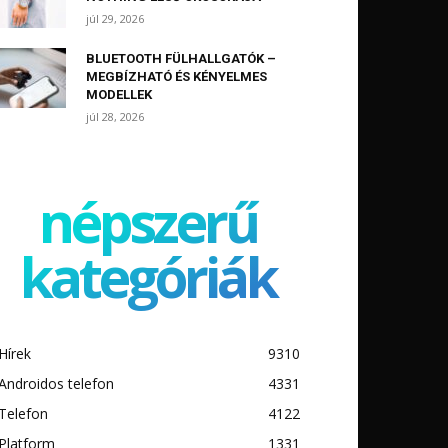
júl 29, 2026
BLUETOOTH FÜLHALLGATÓK –
MEGBÍZHATÓ ÉS KÉNYELMES
MODELLEK
júl 28, 2026
népszerű
kategóriák
Hírek
9310
Androidos telefon
4331
Telefon
4122
Platform
1331