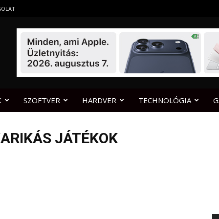
SOLAT
K
SZOFTVER
HARDVER
TECHNOLÓGIA
G
ARIKÁS JÁTÉKOK