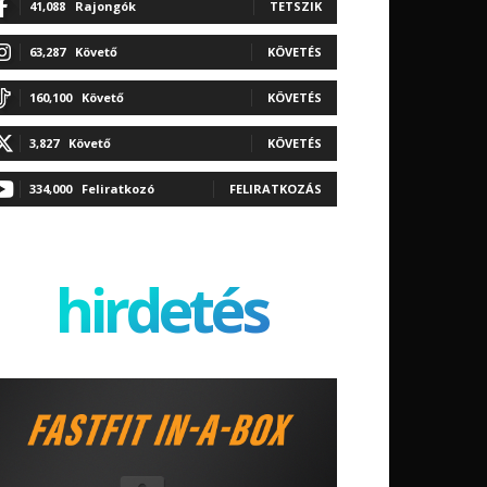
41,088
Rajongók
TETSZIK
63,287
Követő
KÖVETÉS
160,100
Követő
KÖVETÉS
3,827
Követő
KÖVETÉS
334,000
Feliratkozó
FELIRATKOZÁS
hirdetés