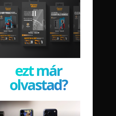
ezt már
olvastad?