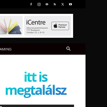
AMING
itt is
megtalálsz