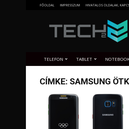
FŐOLDAL
IMPRESSZUM
HIVATALOS OLDALAK, KAPC
Tech2.hu
TELEFON
TABLET
NOTEBOO
CÍMKE: SAMSUNG ÖTK