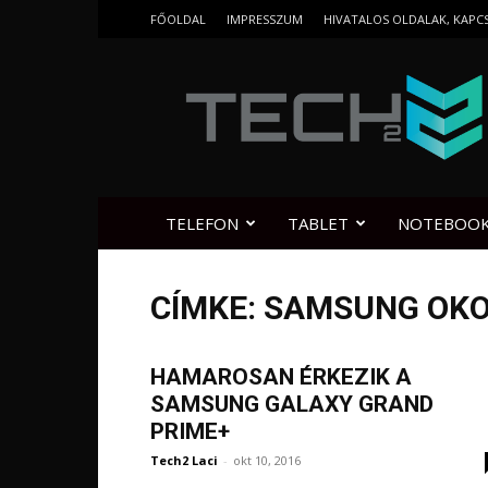
FŐOLDAL
IMPRESSZUM
HIVATALOS OLDALAK, KAPC
Tech2.hu
TELEFON
TABLET
NOTEBOO
CÍMKE: SAMSUNG OK
HAMAROSAN ÉRKEZIK A
SAMSUNG GALAXY GRAND
PRIME+
Tech2 Laci
-
okt 10, 2016