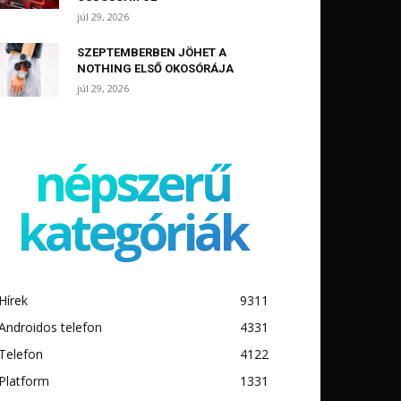
júl 29, 2026
SZEPTEMBERBEN JÖHET A
NOTHING ELSŐ OKOSÓRÁJA
júl 29, 2026
népszerű
kategóriák
Hírek
9311
Androidos telefon
4331
Telefon
4122
Platform
1331