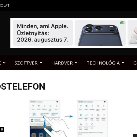
SOLAT
K
SZOFTVER
HARDVER
TECHNOLÓGIA
G
OSTELEFON
0