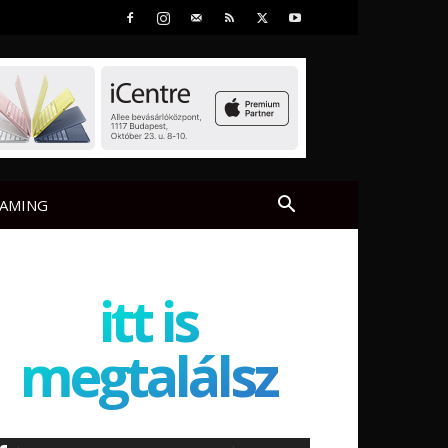
AMING
itt is
megtalálsz