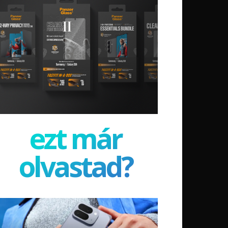
ezt már
olvastad?