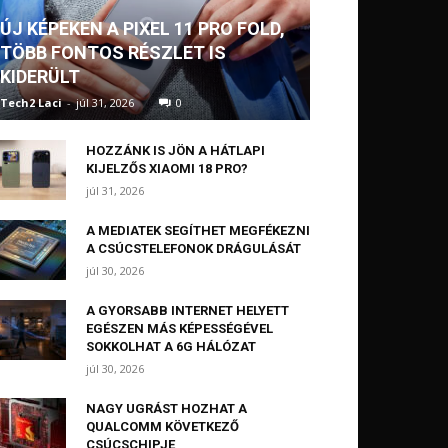
ÚJ KÉPEKEN A PIXEL 11 PRO FOLD,
TÖBB FONTOS RÉSZLET IS
KIDERÜLT
Tech2 Laci
-
júl 31, 2026
0
HOZZÁNK IS JÖN A HÁTLAPI
KIJELZŐS XIAOMI 18 PRO?
júl 31, 2026
A MEDIATEK SEGÍTHET MEGFÉKEZNI
A CSÚCSTELEFONOK DRÁGULÁSÁT
júl 30, 2026
A GYORSABB INTERNET HELYETT
EGÉSZEN MÁS KÉPESSÉGÉVEL
SOKKOLHAT A 6G HÁLÓZAT
júl 30, 2026
NAGY UGRÁST HOZHAT A
QUALCOMM KÖVETKEZŐ
CSÚCSCHIPJE