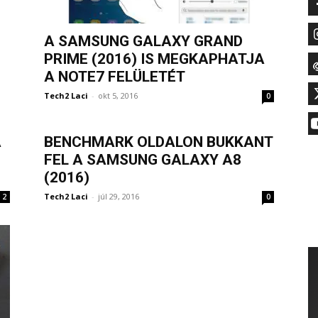
A SAMSUNG GALAXY GRAND
PRIME (2016) IS MEGKAPHATJA
A NOTE7 FELÜLETÉT
Tech2 Laci
-
okt 5, 2016
0
A
BENCHMARK OLDALON BUKKANT
FEL A SAMSUNG GALAXY A8
(2016)
Tech2 Laci
-
júl 29, 2016
2
0