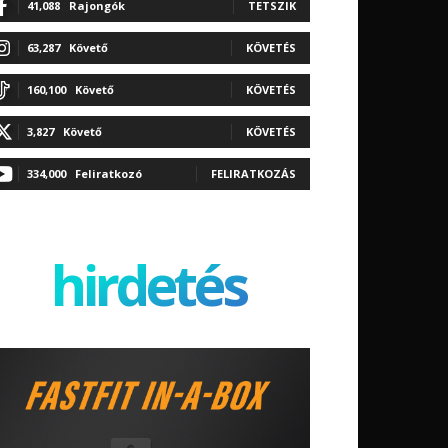
41,088
Rajongók
TETSZIK
63,287
Követő
KÖVETÉS
160,100
Követő
KÖVETÉS
3,827
Követő
KÖVETÉS
334,000
Feliratkozó
FELIRATKOZÁS
hirdetés