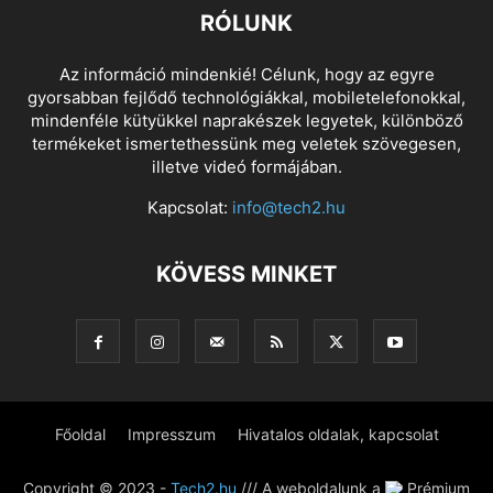
RÓLUNK
Az információ mindenkié! Célunk, hogy az egyre
gyorsabban fejlődő technológiákkal, mobiletelefonokkal,
mindenféle kütyükkel naprakészek legyetek, különböző
termékeket ismertethessünk meg veletek szövegesen,
illetve videó formájában.
Kapcsolat:
info@tech2.hu
KÖVESS MINKET
Főoldal
Impresszum
Hivatalos oldalak, kapcsolat
Copyright © 2023 -
Tech2.hu
/// A weboldalunk a
Prémium