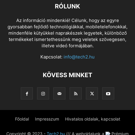
RÓLUNK
Az információ mindenkié! Célunk, hogy az egyre
gyorsabban fejlődő technológiákkal, mobiletelefonokkal,
mindenféle kütyükkel naprakészek legyetek, különböző
termékeket ismertethessünk meg veletek szövegesen,
illetve videó formájában.
Kapcsolat:
info@tech2.hu
KÖVESS MINKET
Főoldal
Impresszum
Hivatalos oldalak, kapcsolat
Copyright © 2023 -
Tech2.hu
/// A weboldalunk a
Prémium