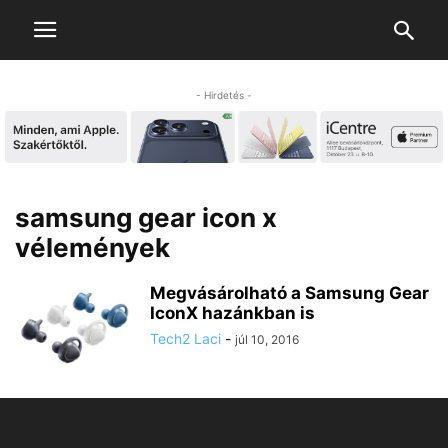
- Hirdetés -
samsung gear icon x
vélemények
Megvásárolható a Samsung Gear
IconX hazánkban is
Tech2 Laci
-
júl 10, 2016