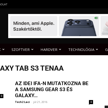
SOLAT
K
SZOFTVER
HARDVER
TECHNOLÓGIA
G
AXY TAB S3 TENAA
AZ IDEI IFA-N MUTATKOZNA BE
A SAMSUNG GEAR S3 ÉS
GALAXY...
0
Tech2 Laci
-
júl 21, 2016
0