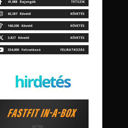
41,088
Rajongók
TETSZIK
63,287
Követő
KÖVETÉS
160,200
Követő
KÖVETÉS
3,827
Követő
KÖVETÉS
334,000
Feliratkozó
FELIRATKOZÁS
hirdetés