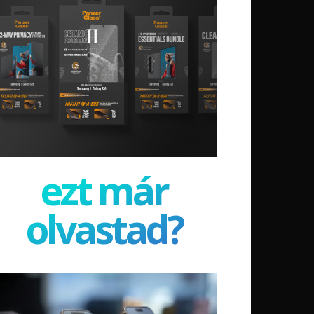
ezt már
olvastad?