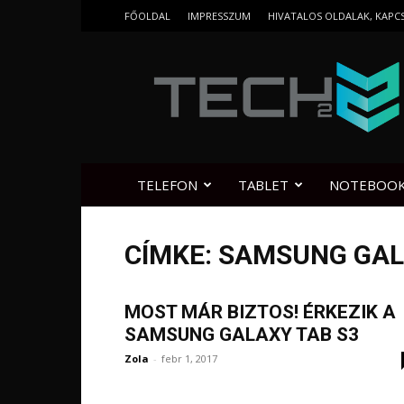
FŐOLDAL
IMPRESSZUM
HIVATALOS OLDALAK, KAPC
Tech2.hu
TELEFON
TABLET
NOTEBOO
CÍMKE: SAMSUNG GAL
MOST MÁR BIZTOS! ÉRKEZIK A
SAMSUNG GALAXY TAB S3
Zola
-
febr 1, 2017