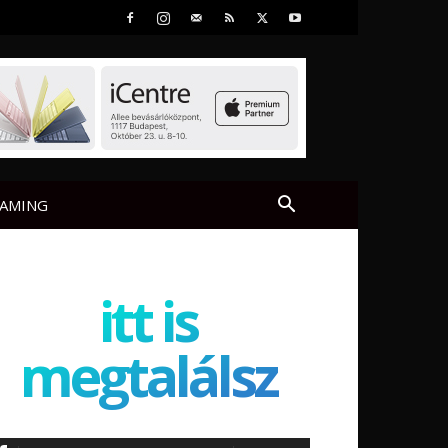
AMING
itt is
megtalálsz