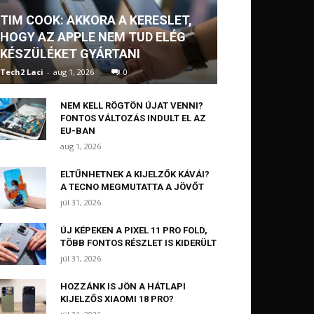
TIM COOK: AKKORA A KERESLET,
HOGY AZ APPLE NEM TUD ELÉG
KÉSZÜLÉKET GYÁRTANI
Tech2 Laci
-
aug 1, 2026
0
NEM KELL RÖGTÖN ÚJAT VENNI?
FONTOS VÁLTOZÁS INDULT EL AZ
EU-BAN
aug 1, 2026
ELTŰNHETNEK A KIJELZŐK KÁVÁI?
A TECNO MEGMUTATTA A JÖVŐT
júl 31, 2026
ÚJ KÉPEKEN A PIXEL 11 PRO FOLD,
TÖBB FONTOS RÉSZLET IS KIDERÜLT
júl 31, 2026
HOZZÁNK IS JÖN A HÁTLAPI
KIJELZŐS XIAOMI 18 PRO?