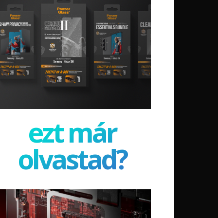
ezt már
olvastad?