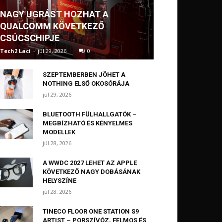
NAGY UGRÁST HOZHAT A
QUALCOMM KÖVETKEZŐ
CSÚCSCHIPJE
Tech2 Laci
-
júl 29, 2026
0
SZEPTEMBERBEN JÖHET A
NOTHING ELSŐ OKOSÓRÁJA
júl 29, 2026
BLUETOOTH FÜLHALLGATÓK –
MEGBÍZHATÓ ÉS KÉNYELMES
MODELLEK
júl 28, 2026
A WWDC 2027 LEHET AZ APPLE
KÖVETKEZŐ NAGY DOBÁSÁNAK
HELYSZÍNE
júl 28, 2026
TINECO FLOOR ONE STATION S9
ARTIST – PORSZÍVÓZ, FELMOS ÉS