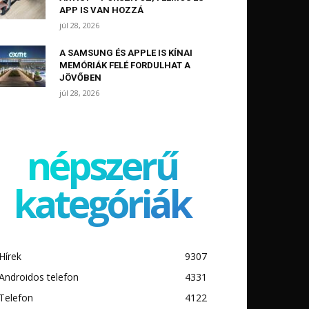
APP IS VAN HOZZÁ
júl 28, 2026
A SAMSUNG ÉS APPLE IS KÍNAI
MEMÓRIÁK FELÉ FORDULHAT A
JÖVŐBEN
júl 28, 2026
népszerű
kategóriák
Hírek
9307
Androidos telefon
4331
Telefon
4122