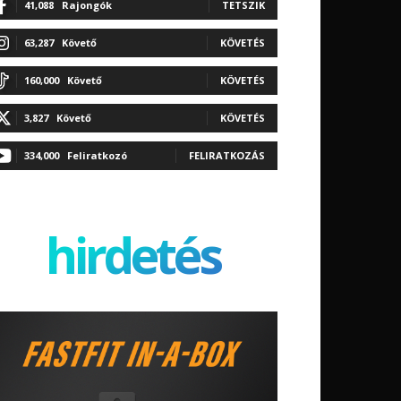
41,088
Rajongók
TETSZIK
63,287
Követő
KÖVETÉS
160,000
Követő
KÖVETÉS
3,827
Követő
KÖVETÉS
334,000
Feliratkozó
FELIRATKOZÁS
hirdetés