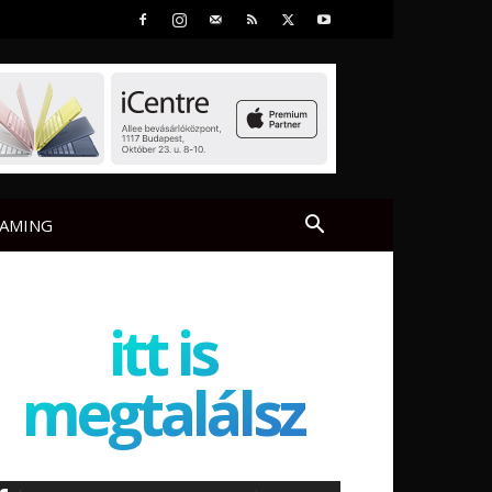
AMING
itt is
megtalálsz