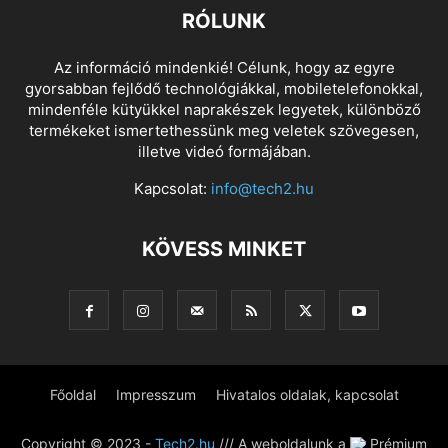
RÓLUNK
Az információ mindenkié! Célunk, hogy az egyre
gyorsabban fejlődő technológiákkal, mobiletelefonokkal,
mindenféle kütyükkel naprakészek legyetek, különböző
termékeket ismertethessünk meg veletek szövegesen,
illetve videó formájában.
Kapcsolat:
info@tech2.hu
KÖVESS MINKET
Főoldal
Impresszum
Hivatalos oldalak, kapcsolat
Copyright © 2023 -
Tech2.hu
/// A weboldalunk a
Prémium